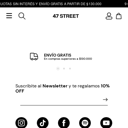
UOTAS SIN INTERÉS Y ENVÍO GRATIS A PARTIR DE $130.000
9 
ENVÍO GRATIS
En compras superiores a $130.000
Suscribite al
Newsletter
y te regalamos
10%
OFF