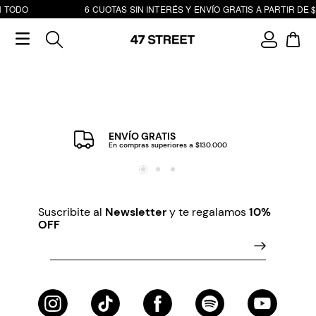
N TODO
6 CUOTAS SIN INTERÉS Y ENVÍO GRATIS A PARTIR DE $
ENVÍO GRATIS
En compras superiores a $130.000
Suscribite al
Newsletter
y te regalamos
10%
OFF