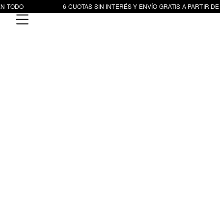
N TODO
6 CUOTAS SIN INTERÉS Y ENVÍO GRATIS A PARTIR DE 