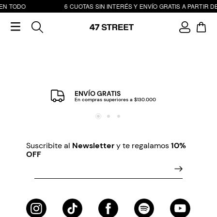
 EN TODO
6 CUOTAS SIN INTERÉS Y ENVÍO GRATIS A PARTIR DE
ENVÍO GRATIS
En compras superiores a $130.000
Suscribite al
Newsletter
y te regalamos
10%
OFF