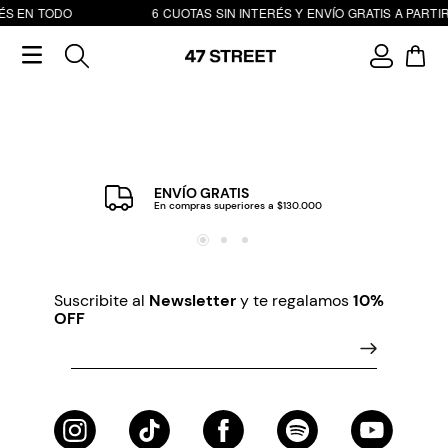
ÉS EN TODO
6 CUOTAS SIN INTERÉS Y ENVÍO GRATIS A PARTIR
ENVÍO GRATIS
En compras superiores a $130.000
Suscribite al
Newsletter
y te regalamos
10%
OFF