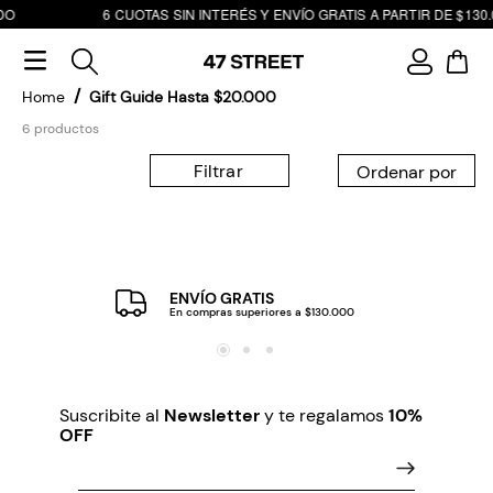
DO
6 CUOTAS SIN INTERÉS Y ENVÍO GRATIS A PARTIR DE $130.
Gift Guide Hasta $20.000
6
productos
Filtrar
ENVÍO GRATIS
En compras superiores a $130.000
Suscribite al
Newsletter
y te regalamos
10%
OFF