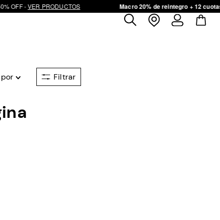
% OFF - 
VER PRODUCTOS
Macro 20% de reintegro + 12 cuotas 
 por
gina