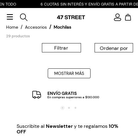
EN TODO
6 CUOTAS SIN INTERÉS Y ENVÍO GRATIS A PARTIR DE
Accesorios
Mochilas
29
productos
Filtrar
MOSTRAR MÁS
ENVÍO GRATIS
En compras superiores a $130.000
Suscribite al
Newsletter
y te regalamos
10%
OFF