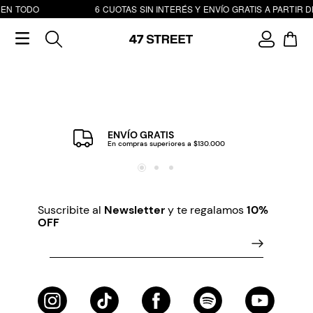
 EN TODO
6 CUOTAS SIN INTERÉS Y ENVÍO GRATIS A PARTIR DE
ENVÍO GRATIS
En compras superiores a $130.000
Suscribite al
Newsletter
y te regalamos
10%
OFF