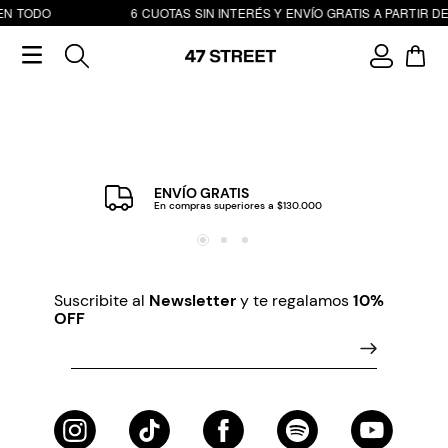
EN TODO
6 CUOTAS SIN INTERÉS Y ENVÍO GRATIS A PARTIR DE
ENVÍO GRATIS
En compras superiores a $130.000
Suscribite al
Newsletter
y te regalamos
10%
OFF