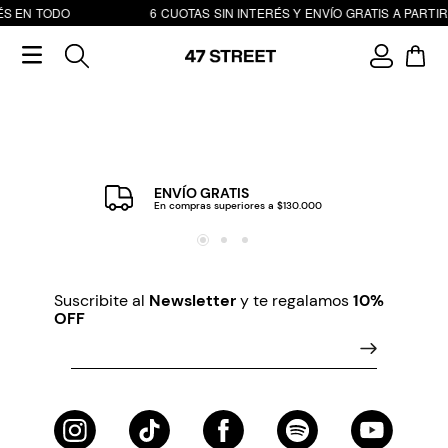
ÉS EN TODO
6 CUOTAS SIN INTERÉS Y ENVÍO GRATIS A PARTIR
ENVÍO GRATIS
En compras superiores a $130.000
Suscribite al
Newsletter
y te regalamos
10%
OFF