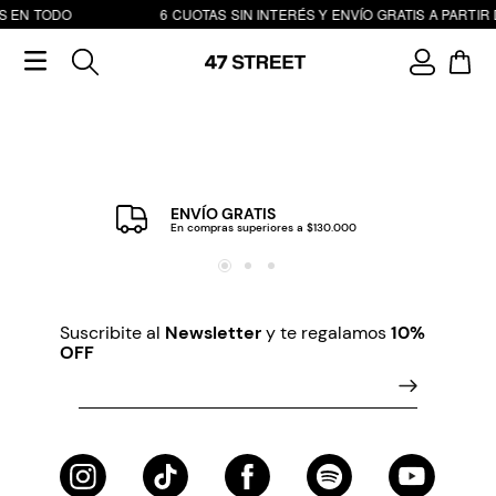
S EN TODO
6 CUOTAS SIN INTERÉS Y ENVÍO GRATIS A PARTIR 
ENVÍO GRATIS
En compras superiores a $130.000
Suscribite al
Newsletter
y te regalamos
10%
OFF