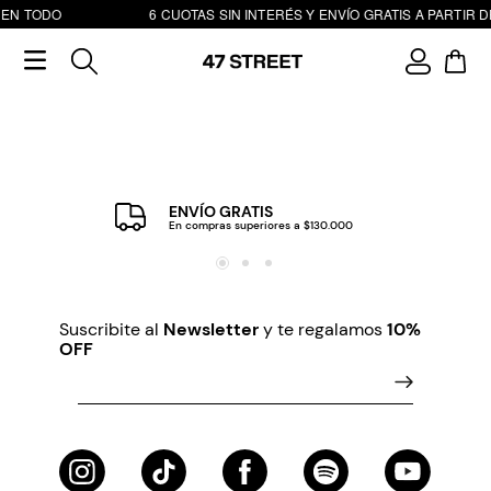
 EN TODO
6 CUOTAS SIN INTERÉS Y ENVÍO GRATIS A PARTIR DE
ENVÍO GRATIS
En compras superiores a $130.000
Suscribite al
Newsletter
y te regalamos
10%
OFF