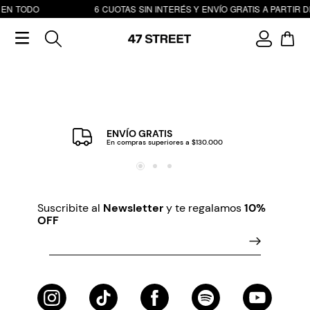
 EN TODO
6 CUOTAS SIN INTERÉS Y ENVÍO GRATIS A PARTIR D
ENVÍO GRATIS
En compras superiores a $130.000
Suscribite al
Newsletter
y te regalamos
10%
OFF