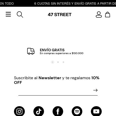
 EN TODO
6 CUOTAS SIN INTERÉS Y ENVÍO GRATIS A PARTIR DE
ENVÍO GRATIS
En compras superiores a $130.000
Suscribite al
Newsletter
y te regalamos
10%
OFF