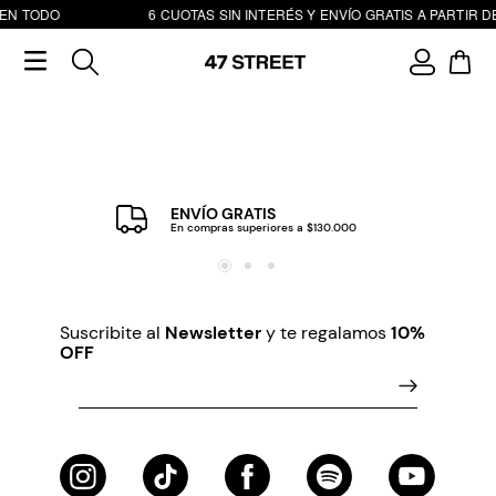
 EN TODO
6 CUOTAS SIN INTERÉS Y ENVÍO GRATIS A PARTIR DE
ENVÍO GRATIS
En compras superiores a $130.000
Suscribite al
Newsletter
y te regalamos
10%
OFF