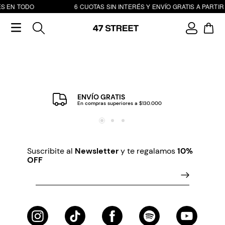
ÉS EN TODO
6 CUOTAS SIN INTERÉS Y ENVÍO GRATIS A PARTIR 
ENVÍO GRATIS
En compras superiores a $130.000
Suscribite al
Newsletter
y te regalamos
10%
OFF