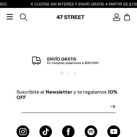
ODO
6 CUOTAS SIN INTERÉS Y ENVÍO GRATIS A PARTIR DE $130
ENVÍO GRATIS
En compras superiores a $130.000
Suscribite al
Newsletter
y te regalamos
10%
OFF