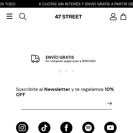
EN TODO
6 CUOTAS SIN INTERÉS Y ENVÍO GRATIS A PARTIR DE
ENVÍO GRATIS
En compras superiores a $130.000
Suscribite al
Newsletter
y te regalamos
10%
OFF