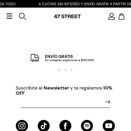
 EN TODO
6 CUOTAS SIN INTERÉS Y ENVÍO GRATIS A PARTIR DE
ENVÍO GRATIS
En compras superiores a $130.000
Suscribite al
Newsletter
y te regalamos
10%
OFF