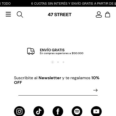
N TODO
6 CUOTAS SIN INTERÉS Y ENVÍO GRATIS A PARTIR DE $
ENVÍO GRATIS
En compras superiores a $130.000
Suscribite al
Newsletter
y te regalamos
10%
OFF