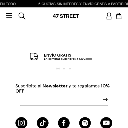
 EN TODO
6 CUOTAS SIN INTERÉS Y ENVÍO GRATIS A PARTIR DE
ENVÍO GRATIS
En compras superiores a $130.000
Suscribite al
Newsletter
y te regalamos
10%
OFF