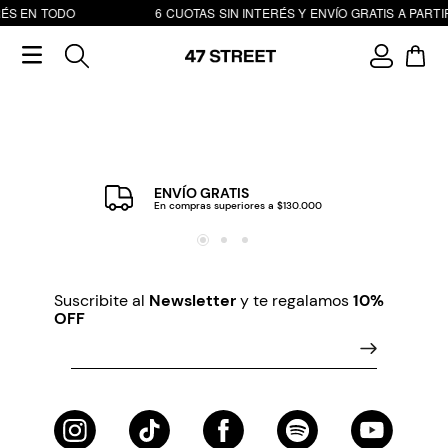
RÉS EN TODO
6 CUOTAS SIN INTERÉS Y ENVÍO GRATIS A PARTIR
ENVÍO GRATIS
En compras superiores a $130.000
Suscribite al
Newsletter
y te regalamos
10%
OFF