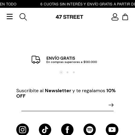
 EN TODO
6 CUOTAS SIN INTERÉS Y ENVÍO GRATIS A PARTIR DE
ENVÍO GRATIS
En compras superiores a $130.000
Suscribite al
Newsletter
y te regalamos
10%
OFF