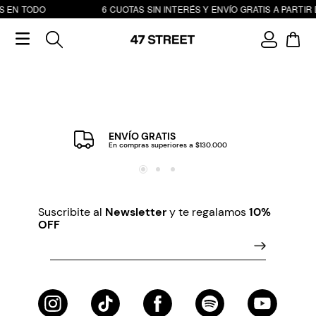
S EN TODO
6 CUOTAS SIN INTERÉS Y ENVÍO GRATIS A PARTIR 
ENVÍO GRATIS
En compras superiores a $130.000
Suscribite al
Newsletter
y te regalamos
10%
OFF