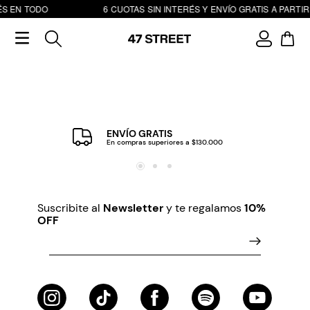
ÉS EN TODO
6 CUOTAS SIN INTERÉS Y ENVÍO GRATIS A PARTIR 
ENVÍO GRATIS
En compras superiores a $130.000
Suscribite al
Newsletter
y te regalamos
10%
OFF