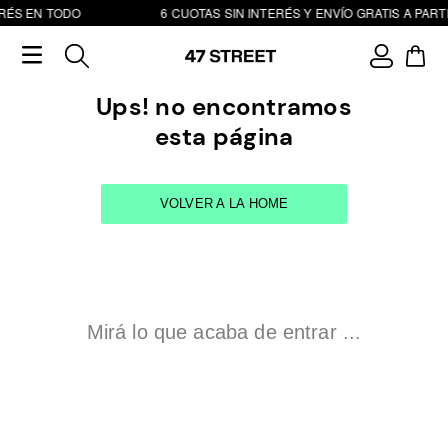
RÉS EN TODO
6 CUOTAS SIN INTERÉS Y ENVÍO GRATIS A PARTI
Ups! no encontramos
esta página
VOLVER A LA HOME
Mirá lo que acaba de entrar ...