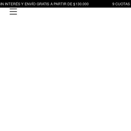
N INTERÉS Y ENVÍO GRATIS A PARTIR DE $130.000
9 CUOTAS S