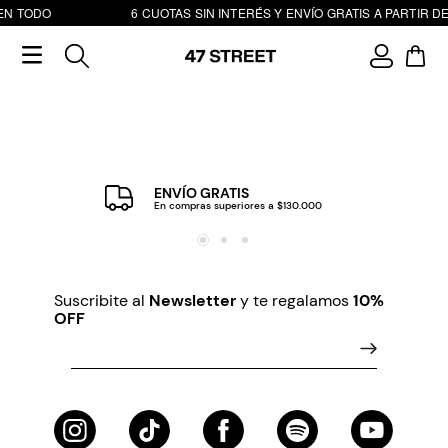
EN TODO
6 CUOTAS SIN INTERÉS Y ENVÍO GRATIS A PARTIR DE
ENVÍO GRATIS
En compras superiores a $130.000
Suscribite al
Newsletter
y te regalamos
10%
OFF