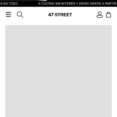
S EN TODO
6 CUOTAS SIN INTERÉS Y ENVÍO GRATIS A PARTIR 