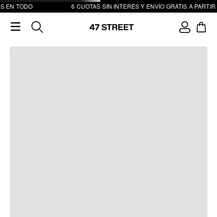
S EN TODO
6 CUOTAS SIN INTERÉS Y ENVÍO GRATIS A PARTIR 