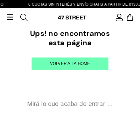
DO
6 CUOTAS SIN INTERÉS Y ENVÍO GRATIS A PARTIR DE $130.
Ups! no encontramos
esta página
VOLVER A LA HOME
Mirá lo que acaba de entrar ...